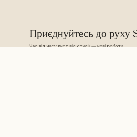
Приєднуйтесь до руху S
Час від часу лист від студії — нові роботи,
відкриття та спокійні ідеї. Ніколи зайвого шуму.
Підп