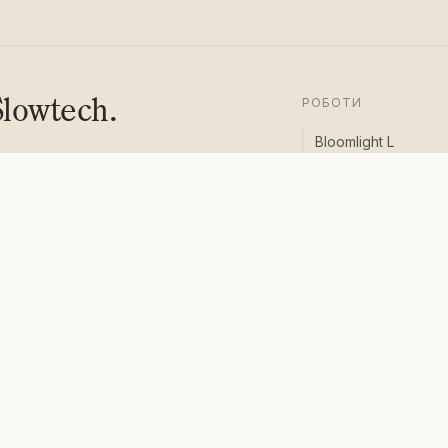
lowtech.
РОБОТИ
Bloomlight L
Bloomlight S
Chairwave
исатись
Poem Booth
City Gazing
Lightbox
Live Still Life
МЕНЮ
Про нас
Новини