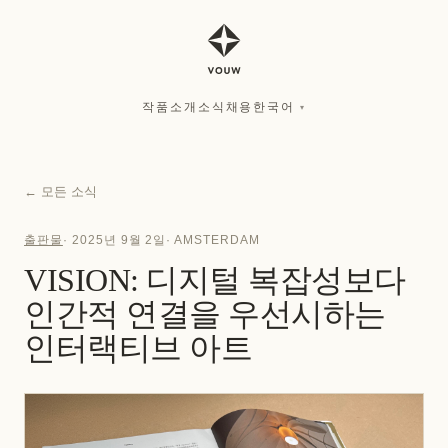
작품
소개
소식
채용
한국어
▾
작품
소개
소식
채용
한국어
▾
←
모든 소식
출판물
·
2025년 9월 2일
·
AMSTERDAM
VISION: 디지털 복잡성보다
인간적 연결을 우선시하는
인터랙티브 아트