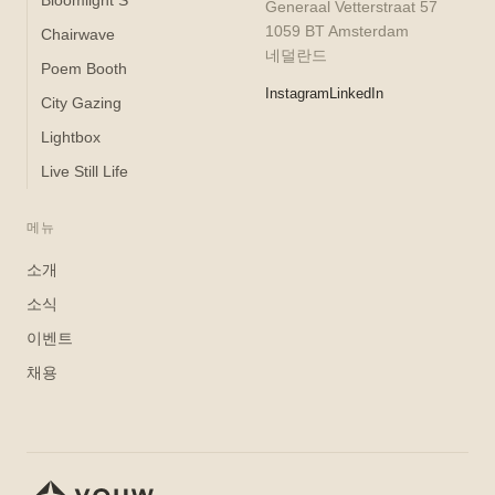
Bloomlight S
Generaal Vetterstraat 57
1059 BT Amsterdam
Chairwave
네덜란드
Poem Booth
Instagram
LinkedIn
City Gazing
Lightbox
Live Still Life
메뉴
소개
소식
이벤트
채용