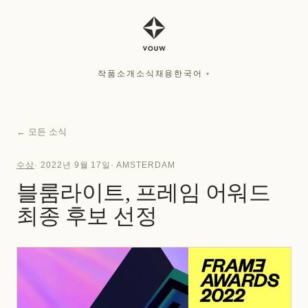
작품
소개
소식
채용
한국어
▾
작품
소개
소식
채용
한국어
▾
←
모든 소식
수상
·
2022년 9월 17일
·
AMSTERDAM
블룸라이트, 프레임 어워드
최종 후보 선정