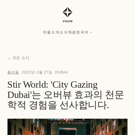
작품
소개
소식
채용
한국어
▾
작품
소개
소식
채용
한국어
▾
←
모든 소식
출판물
·
2022년 2월 27일
·
DUBAI
Stir World: 'City Gazing
Dubai'는 오버뷰 효과의 천문
학적 경험을 선사합니다.