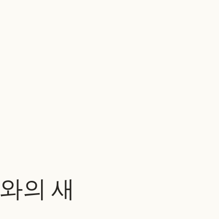
작품
소개
소식
채용
문의
한국어
▾
tz와의 새