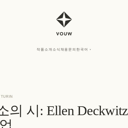
작품
소개
소식
채용
문의
한국어
▾
·
TURIN
 시: Ellen Deckwi
협업