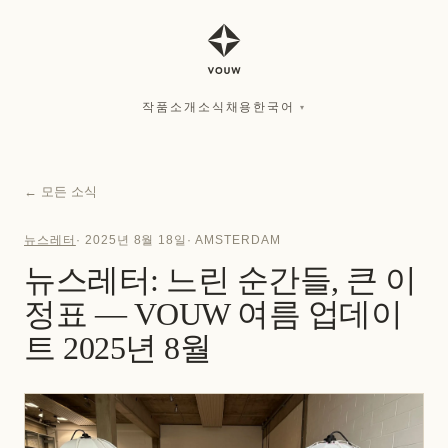
작품
소개
소식
채용
한국어
▾
작품
소개
소식
채용
한국어
▾
←
모든 소식
뉴스레터
·
2025년 8월 18일
·
AMSTERDAM
뉴스레터: 느린 순간들, 큰 이
정표 — VOUW 여름 업데이
트 2025년 8월