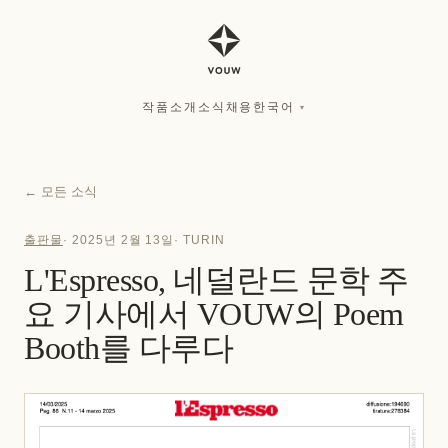
작품
소개
소식
채용
한국어
▾
작품
소개
소식
채용
한국어
▾
←
모든 소식
출판물
·
2025년 2월 13일
·
TURIN
L'Espresso, 네덜란드 문학 주
요 기사에서 VOUW의 Poem
Booth를 다루다