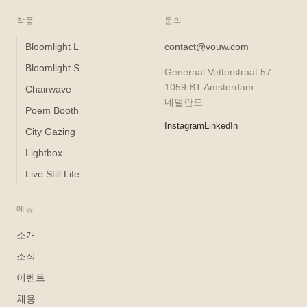
작품
문의
Bloomlight L
contact@vouw.com
Bloomlight S
Generaal Vetterstraat 57
1059 BT Amsterdam
Chairwave
네덜란드
Poem Booth
Instagram
LinkedIn
City Gazing
Lightbox
Live Still Life
메뉴
소개
소식
이벤트
채용