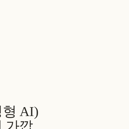
작품
소개
소식
채용
문의
한국어
▾
형 AI)
더 가깝