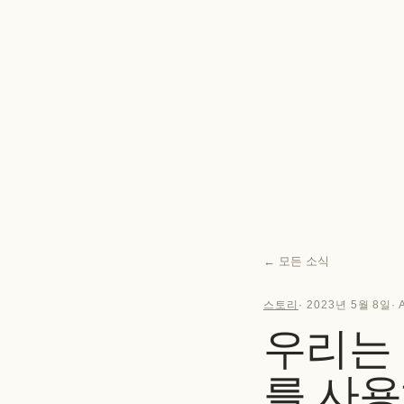
←
모든 소식
스토리
·
2023년 5월 8일
·
우리는 어
를 사용