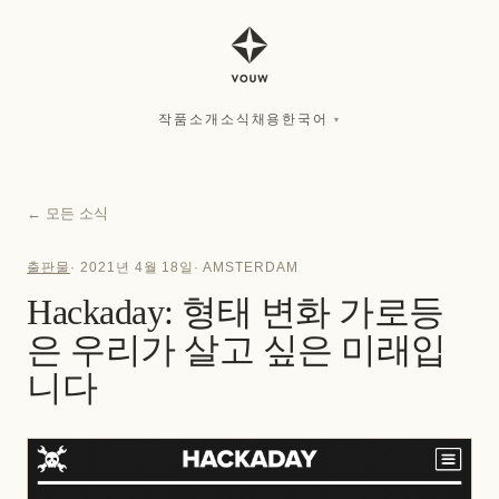
작품
소개
소식
채용
한국어
▾
작품
소개
소식
채용
한국어
▾
←
모든 소식
출판물
·
2021년 4월 18일
·
AMSTERDAM
Hackaday: 형태 변화 가로등
은 우리가 살고 싶은 미래입
니다