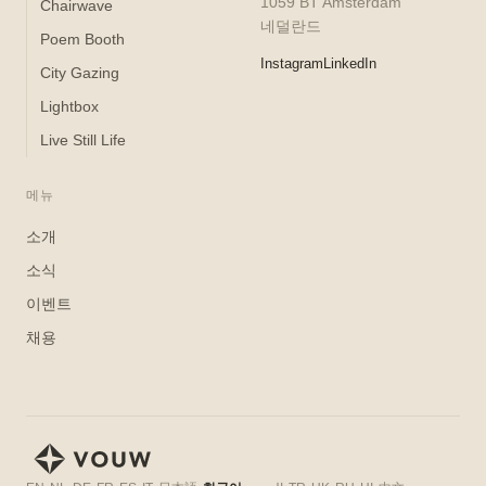
1059 BT Amsterdam
Chairwave
네덜란드
Poem Booth
Instagram
LinkedIn
City Gazing
Lightbox
Live Still Life
메뉴
소개
소식
이벤트
채용