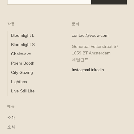
작품
문의
Bloomlight L
contact@vouw.com
Bloomlight S
Generaal Vetterstraat 57
1059 BT Amsterdam
Chairwave
네덜란드
Poem Booth
Instagram
LinkedIn
City Gazing
Lightbox
Live Still Life
메뉴
소개
소식