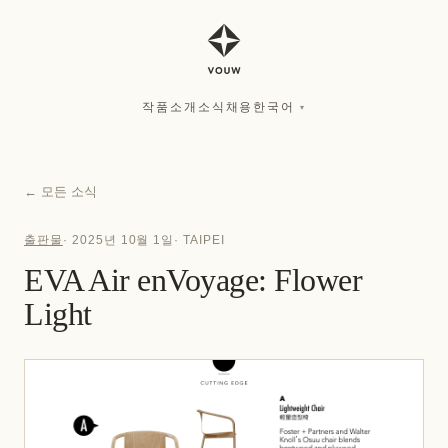
작품
소개
소식
채용
한국어
▾
작품
소개
소식
채용
한국어
▾
←
모든 소식
출판물
·
2025년 10월 1일
·
TAIPEI
EVA Air enVoyage: Flower
Light