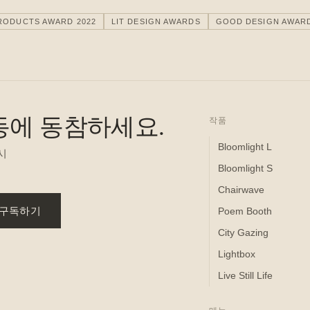
RODUCTS AWARD 2022
LIT DESIGN AWARDS
GOOD DESIGN AWAR
 운동에 동참하세요.
작품
Bloomlight L
시
Bloomlight S
Chairwave
구독하기
Poem Booth
City Gazing
Lightbox
Live Still Life