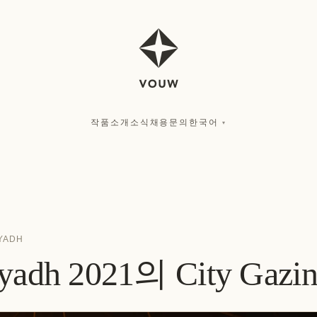
작품
소개
소식
채용
문의
한국어
▾
YADH
yadh 2021의 City Gazi