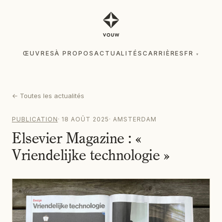
ŒUVRES
À PROPOS
ACTUALITÉS
CARRIÈRES
FR
▾
ŒUVRES
À PROPOS
ACTUALITÉS
CARRIÈRES
FR
▾
←
Toutes les actualités
PUBLICATION
·
18 AOÛT 2025
·
AMSTERDAM
Elsevier Magazine : «
Vriendelijke technologie »