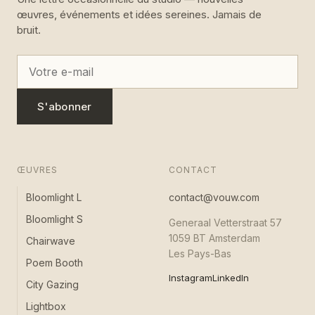
œuvres, événements et idées sereines. Jamais de
bruit.
S'abonner
ŒUVRES
CONTACT
Bloomlight L
contact@vouw.com
Bloomlight S
Generaal Vetterstraat 57
1059 BT Amsterdam
Chairwave
Les Pays-Bas
Poem Booth
Instagram
LinkedIn
City Gazing
Lightbox