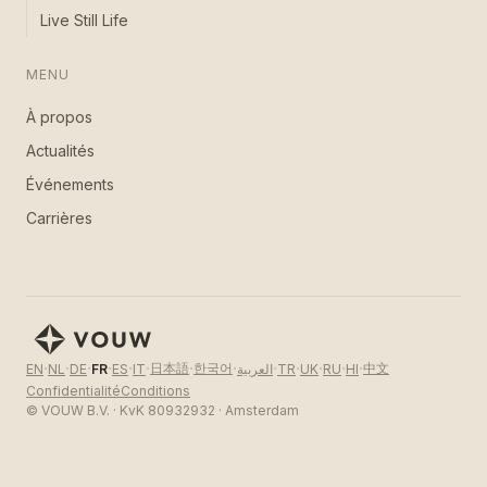
Live Still Life
MENU
À propos
Actualités
Événements
Carrières
·
·
·
·
·
·
·
·
·
·
·
·
·
日本語
한국어
中文
EN
NL
DE
FR
ES
IT
العربية
TR
UK
RU
HI
Confidentialité
Conditions
© VOUW B.V. · KvK 80932932 · Amsterdam