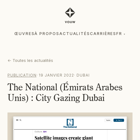
ŒUVRES
À PROPOS
ACTUALITÉS
CARRIÈRES
FR
▾
ŒUVRES
À PROPOS
ACTUALITÉS
CARRIÈRES
FR
▾
←
Toutes les actualités
PUBLICATION
·
19 JANVIER 2022
·
DUBAI
The National (Émirats Arabes
Unis) : City Gazing Dubai