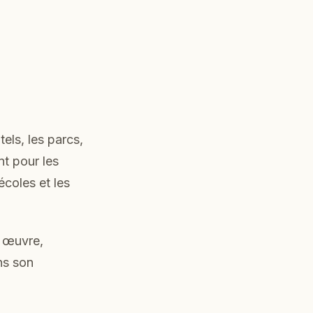
els, les parcs,
nt pour les
écoles et les
e œuvre,
ns son