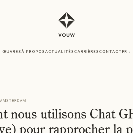
ŒUVRES
À PROPOS
ACTUALITÉS
CARRIÈRES
CONTACT
FR
▾
ŒUV
·
AMSTERDAM
 nous utilisons Chat G
ve) pour rapprocher la 