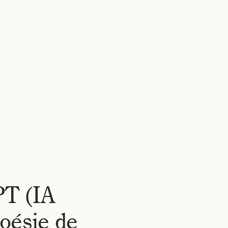
RES
À PROPOS
ACTUALITÉS
CARRIÈRES
CONTACT
FR
▾
PT (IA
poésie de