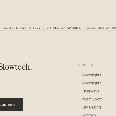
IPRODUCTS AWARD 2022
LIT DESIGN AWARDS
GOOD DESIGN A
Slowtech.
ŒUVRES
Bloomlight L
Bloomlight S
Chairwave
Poem Booth
abonner
City Gazing
Lightbox