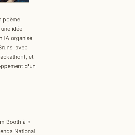
un poème
, une idée
n IA organisé
 Bruns, avec
Hackathon), et
eloppement d'un
em Booth à «
Agenda National