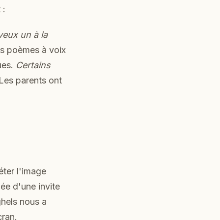
 :
veux un à la
les poèmes à voix
ues.
Certains
Les parents ont
éter l'image
ée d'une invite
ghels nous a
cran.