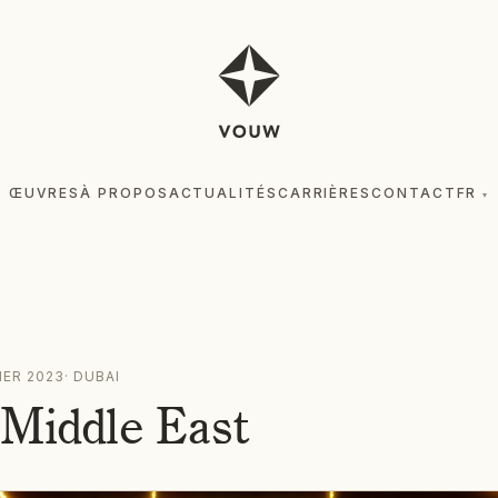
ŒUVRES
À PROPOS
ACTUALITÉS
CARRIÈRES
CONTACT
FR
▾
ŒUV
IER 2023
·
DUBAI
 Middle East