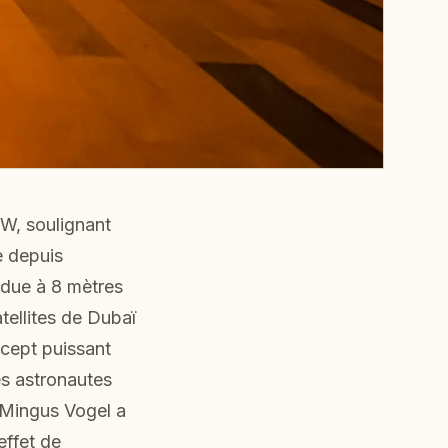
, soulignant
e depuis
ndue à 8 mètres
ellites de Dubaï
ncept puissant
es astronautes
 Mingus Vogel a
effet de