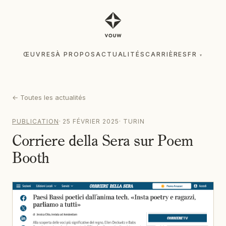
ŒUVRES
À PROPOS
ACTUALITÉS
CARRIÈRES
FR
▾
ŒUVRES
À PROPOS
ACTUALITÉS
CARRIÈRES
FR
▾
←
Toutes les actualités
PUBLICATION
·
25 FÉVRIER 2025
·
TURIN
Corriere della Sera sur Poem
Booth