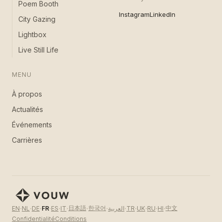
Poem Booth
Instagram
LinkedIn
City Gazing
Lightbox
Live Still Life
MENU
À propos
Actualités
Événements
Carrières
·
·
·
·
·
·
·
·
·
·
·
·
·
日本語
한국어
中文
EN
NL
DE
FR
ES
IT
العربية
TR
UK
RU
HI
Confidentialité
Conditions