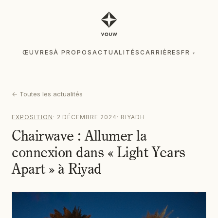
ŒUVRES
À PROPOS
ACTUALITÉS
CARRIÈRES
FR
▾
ŒUVRES
À PROPOS
ACTUALITÉS
CARRIÈRES
FR
▾
←
Toutes les actualités
EXPOSITION
·
2 DÉCEMBRE 2024
·
RIYADH
Chairwave : Allumer la
connexion dans « Light Years
Apart » à Riyad