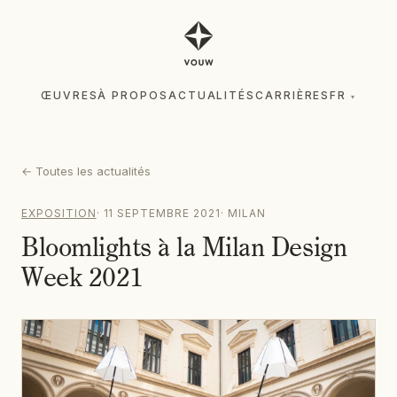
ŒUVRES
À PROPOS
ACTUALITÉS
CARRIÈRES
FR
▾
ŒUVRES
À PROPOS
ACTUALITÉS
CARRIÈRES
FR
▾
←
Toutes les actualités
EXPOSITION
·
11 SEPTEMBRE 2021
·
MILAN
Bloomlights à la Milan Design
Week 2021