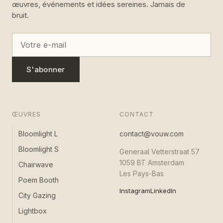
œuvres, événements et idées sereines. Jamais de
bruit.
S'abonner
ŒUVRES
CONTACT
Bloomlight L
contact@vouw.com
Bloomlight S
Generaal Vetterstraat 57
1059 BT Amsterdam
Chairwave
Les Pays-Bas
Poem Booth
Instagram
LinkedIn
City Gazing
Lightbox