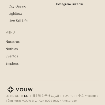
Instagram
LinkedIn
City Gazing
Lightbox
Live Still Life
MENÚ
Nosotros
Noticias
Eventos
Empleos
·
·
·
·
·
·
·
·
·
·
·
·
·
日本語
한국어
中文
Privacidad
EN
NL
DE
FR
ES
IT
العربية
TR
UK
RU
HI
Términos
© VOUW B.V. · KvK 80932932 · Amsterdam