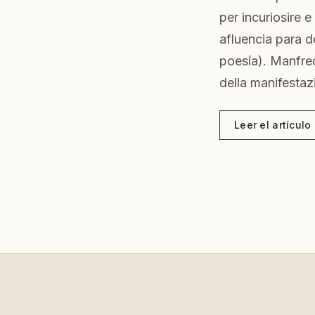
per incuriosire 
afluencia para d
poesía). Manfredi
della manifestaz
Leer el artícul