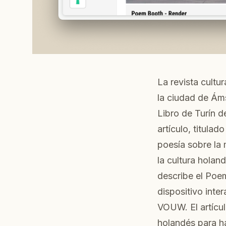
La revista cultu
la ciudad de Áms
Libro de Turín d
artículo, titula
poesía sobre la
la cultura holand
describe el Poe
dispositivo inte
VOUW. El artícu
holandés para ha