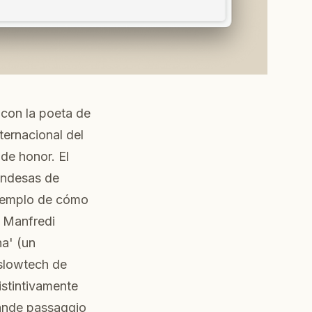
 con la poeta de
ternacional del
 de honor. El
landesas de
jemplo de cómo
a Manfredi
a' (un
 slowtech de
stintivamente
grande passaggio