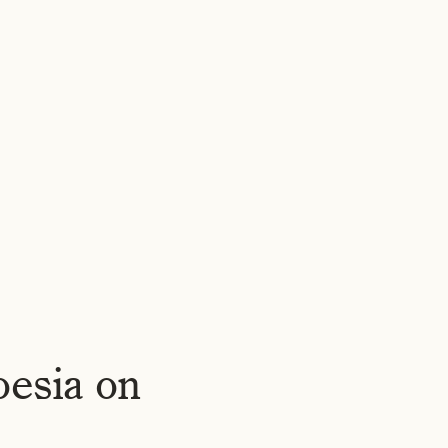
OBRAS
NOSOTROS
NOTICIAS
EMPLEOS
CONTACTO
ES
▾
oesia on