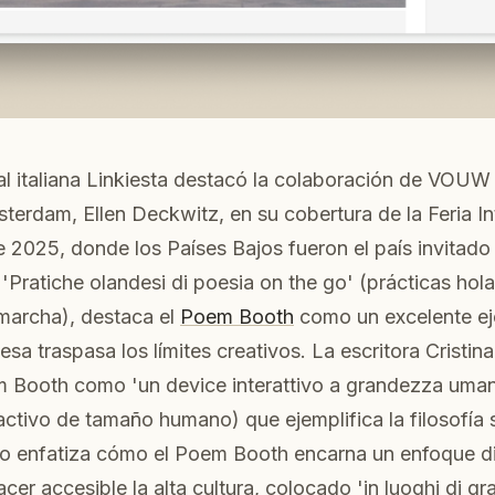
ral italiana Linkiesta destacó la colaboración de VOUW
terdam, Ellen Deckwitz, en su cobertura de la Feria In
e 2025, donde los Países Bajos fueron el país invitado
do 'Pratiche olandesi di poesia on the go' (prácticas ho
 marcha), destaca el
Poem Booth
como un excelente e
esa traspasa los límites creativos. La escritora Cristin
m Booth como 'un device interattivo a grandezza uman
ractivo de tamaño humano) que ejemplifica la filosofía
lo enfatiza cómo el Poem Booth encarna un enfoque di
cer accesible la alta cultura, colocado 'in luoghi di 