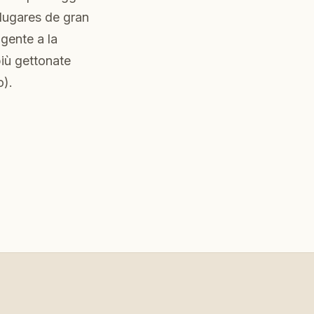
 lugares de gran
 gente a la
più gettonate
o).