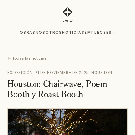
OBRAS
NOSOTROS
NOTICIAS
EMPLEOS
ES
▾
OBRAS
NOSOTROS
NOTICIAS
EMPLEOS
ES
▾
←
Todas las noticias
EXPOSICIÓN
·
21 DE NOVIEMBRE DE 2025
·
HOUSTON
Houston: Chairwave, Poem
Booth y Roast Booth