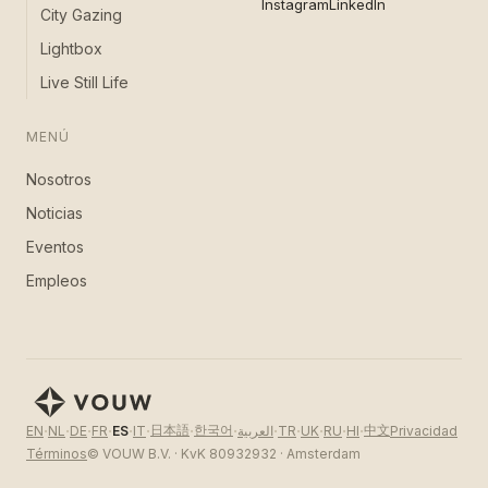
Instagram
LinkedIn
City Gazing
Lightbox
Live Still Life
MENÚ
Nosotros
Noticias
Eventos
Empleos
·
·
·
·
·
·
·
·
·
·
·
·
·
日本語
한국어
中文
Privacidad
EN
NL
DE
FR
ES
IT
العربية
TR
UK
RU
HI
Términos
© VOUW B.V. · KvK 80932932 · Amsterdam