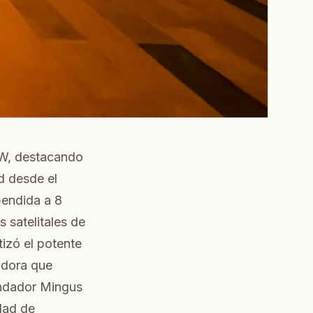
, destacando
d desde el
pendida a 8
satelitales de
izó el potente
adora que
fundador Mingus
dad de