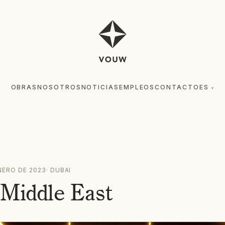
OBRAS
NOSOTROS
NOTICIAS
EMPLEOS
CONTACTO
ES
▾
NERO DE 2023
·
DUBAI
 Middle East