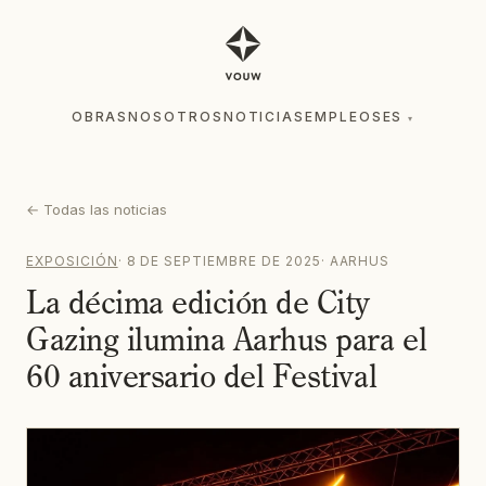
OBRAS
NOSOTROS
NOTICIAS
EMPLEOS
ES
▾
OBRAS
NOSOTROS
NOTICIAS
EMPLEOS
ES
▾
←
Todas las noticias
EXPOSICIÓN
·
8 DE SEPTIEMBRE DE 2025
·
AARHUS
La décima edición de City
Gazing ilumina Aarhus para el
60 aniversario del Festival