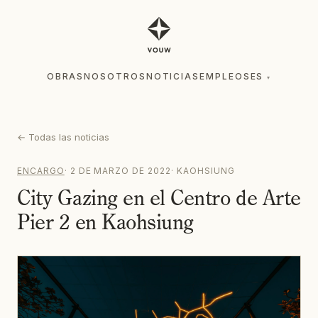
OBRAS
NOSOTROS
NOTICIAS
EMPLEOS
ES
▾
OBRAS
NOSOTROS
NOTICIAS
EMPLEOS
ES
▾
←
Todas las noticias
ENCARGO
·
2 DE MARZO DE 2022
·
KAOHSIUNG
City Gazing en el Centro de Arte
Pier 2 en Kaohsiung