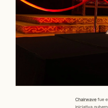
Chairwave
fue e
iniciativa gube