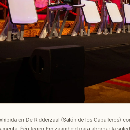
xhibida en De Ridderzaal (Salón de los Caballeros) co
rnamental Één tegen Eenzaamheid para abordar la sole