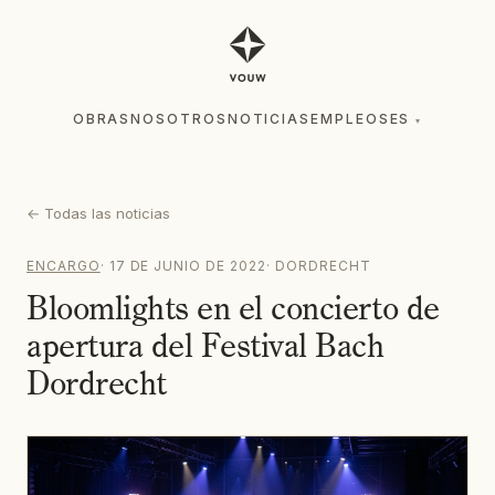
OBRAS
NOSOTROS
NOTICIAS
EMPLEOS
ES
▾
OBRAS
NOSOTROS
NOTICIAS
EMPLEOS
ES
▾
←
Todas las noticias
ENCARGO
·
17 DE JUNIO DE 2022
·
DORDRECHT
Bloomlights en el concierto de
apertura del Festival Bach
Dordrecht