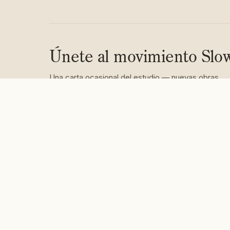
Únete al movimiento Slo
Una carta ocasional del estudio — nuevas obras,
inauguraciones e ideas tranquilas. Nunca ruido.
Sus