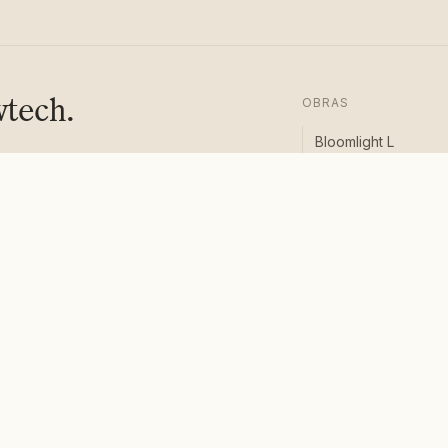
wtech.
OBRAS
Bloomlight L
Bloomlight S
Chairwave
cribirse
Poem Booth
City Gazing
Lightbox
Live Still Life
MENÚ
Nosotros
Noticias