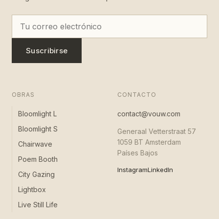
Suscribirse
OBRAS
CONTACTO
Bloomlight L
contact@vouw.com
Bloomlight S
Generaal Vetterstraat 57
1059 BT Amsterdam
Chairwave
Países Bajos
Poem Booth
Instagram
LinkedIn
City Gazing
Lightbox
Live Still Life