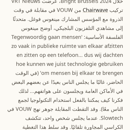
خلال Bright Brussels 2024، عرضت VRT Nieuws
تركيب
Chairwave
من VOUW في مقابلة في وقت
الذروة مع المؤسس المشارك مينغوس فوغل. متحدثًا
إلى مشاهدي التلفزيون البلجيكي، أوضح مينغوس
الفلسفة الأساسية: 'Tegenwoordig gaan mensen
zo vaak in publieke ruimte van elkaar afzitten
en zitten op een telefoon... dus wij dachten
hoe kunnen we juist technologie gebruiken
om mensen bij elkaar te brengen' (في الوقت
الحاضر، غالبًا ما يجلس الناس بعيدًا عن بعضهم البعض
في الأماكن العامة ويجلسون على هواتفهم... لذلك
فكرنا كيف يمكننا بالفعل استخدام التكنولوجيا لجمع
الناس معًا). وقد التقطت المقابلة جوهر نهج VOUW في
Slowtech. عندما يجلس شخص واحد، تتكشف
الكراسي المجاورة تلقائيًا. وقد سلط هذا التغطية