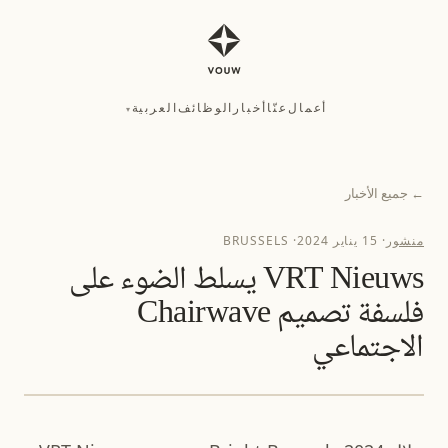
أعمال
عنّا
أخبار
الوظائف
العربية
▾
أعمال
عنّا
أخبار
الوظائف
العربية
▾
←
جميع الأخبار
منشور
·
15 يناير 2024
·
BRUSSELS
VRT Nieuws يسلط الضوء على
فلسفة تصميم Chairwave
الاجتماعي