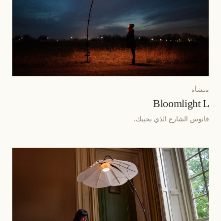
منشأة
Bloomlight L
فانوس الشارع الذي يحييك.