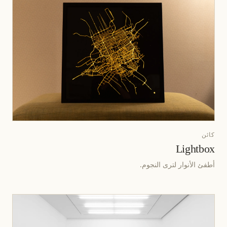
كائن
Lightbox
أطفئ الأنوار لترى النجوم.