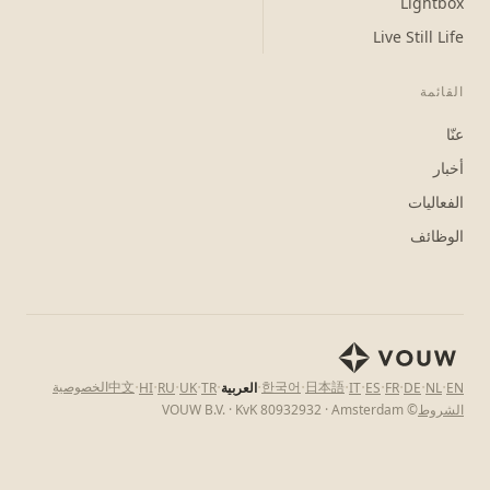
Lightbox
Live Still Life
القائمة
عنّا
أخبار
الفعاليات
الوظائف
·
·
·
·
·
·
·
·
·
·
·
·
·
日本語
한국어
中文
الخصوصية
EN
NL
DE
FR
ES
IT
العربية
TR
UK
RU
HI
الشروط
© VOUW B.V. · KvK 80932932 · Amsterdam