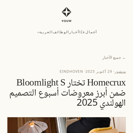
أعمال
عنّا
أخبار
الوظائف
العربية
▾
أعمال
عنّا
أخبار
الوظائف
العربية
▾
←
جميع الأخبار
منشور
·
29 أكتوبر 2025
·
EINDHOVEN
Homecrux تختار Bloomlight S
ضمن أبرز معروضات أسبوع التصميم
الهولندي 2025