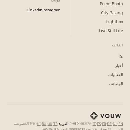
Poem Booth
LinkedIn
Instagram
City Gazing
Lightbox
Live Still Life
القائمة
عنّا
أخبار
الفعاليات
الوظائف
·
·
·
·
·
·
·
·
·
·
·
·
·
日本語
한국어
中文
الخصوصية
EN
NL
DE
FR
ES
IT
العربية
TR
UK
RU
HI
الشروط
© VOUW B.V. · KvK 80932932 · Amsterdam