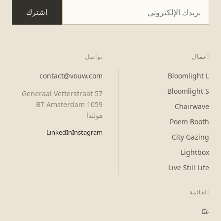
اشترك
أعمال
تواصل
contact@vouw.com
Bloomlight L
Bloomlight S
Generaal Vetterstraat 57
1059 BT Amsterdam
Chairwave
هولندا
Poem Booth
LinkedIn
Instagram
City Gazing
Lightbox
Live Still Life
القائمة
عنّا