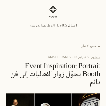
أعمال
عنّا
أخبار
الوظائف
العربية
▾
أعمال
عنّا
أخبار
الوظائف
العربية
▾
←
جميع الأخبار
منشور
·
9 فبراير 2026
·
AMSTERDAM
Event Inspiration: Portrait
Booth يحوّل زوار الفعاليات إلى فن
دائم