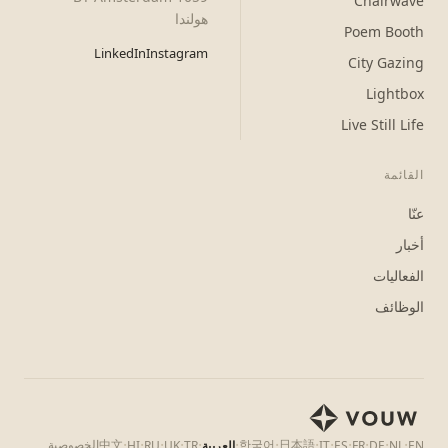
Chairwave
هولندا
Poem Booth
LinkedIn
Instagram
City Gazing
Lightbox
Live Still Life
القائمة
عنّا
أخبار
الفعاليات
الوظائف
·
·
·
·
·
·
·
·
·
·
·
·
·
日本語
한국어
中文
الخصوصية
EN
NL
DE
FR
ES
IT
العربية
TR
UK
RU
HI