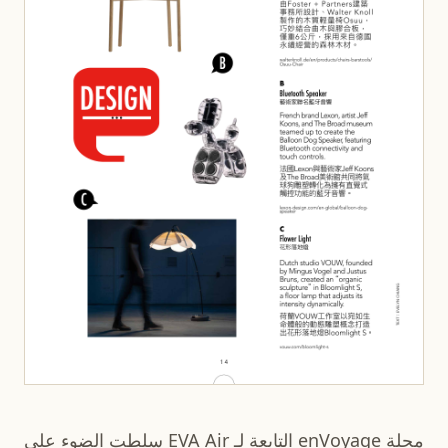
مجلة enVoyage التابعة لـ EVA Air سلطت الضوء على