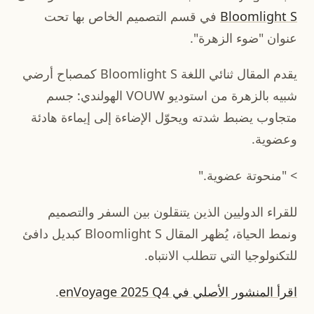
Bloomlight S
في قسم التصميم الخاص بها تحت
عنوان "ضوء الزهرة".
يقدم المقال ثنائي اللغة Bloomlight S كمصباح أرضي
شبيه بالزهرة من استوديو VOUW الهولندي: جسم
متجاوب يضبط شدته ويحوّل الإضاءة إلى إيماءة هادئة
وعضوية.
> "منحوتة عضوية."
للقراء الدوليين الذين يتنقلون بين السفر والتصميم
ونمط الحياة، يُظهر المقال Bloomlight S كبديل دافئ
للتكنولوجيا التي تتطلب الانتباه.
اقرأ المنشور الأصلي في enVoyage 2025 Q4
.