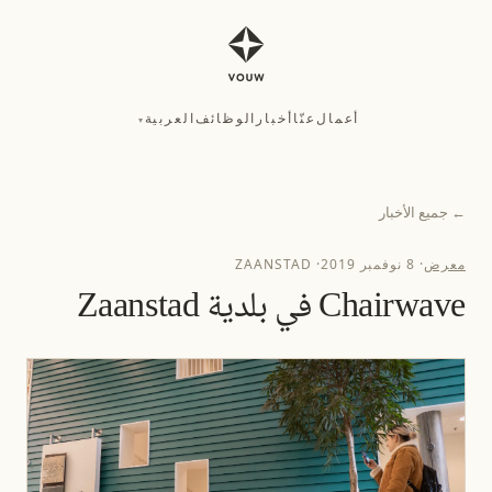
أعمال
عنّا
أخبار
الوظائف
العربية
▾
أعمال
عنّا
أخبار
الوظائف
العربية
▾
←
جميع الأخبار
معرض
·
8 نوفمبر 2019
·
ZAANSTAD
Chairwave في بلدية Zaanstad