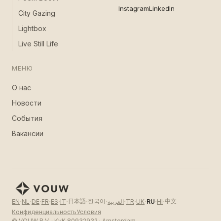
Instagram
LinkedIn
City Gazing
Lightbox
Live Still Life
МЕНЮ
О нас
Новости
События
Вакансии
·
·
·
·
·
·
·
·
·
·
·
·
·
日本語
한국어
中文
EN
NL
DE
FR
ES
IT
العربية
TR
UK
RU
HI
Конфиденциальность
Условия
© VOUW B.V. · KvK 80932932 · Amsterdam