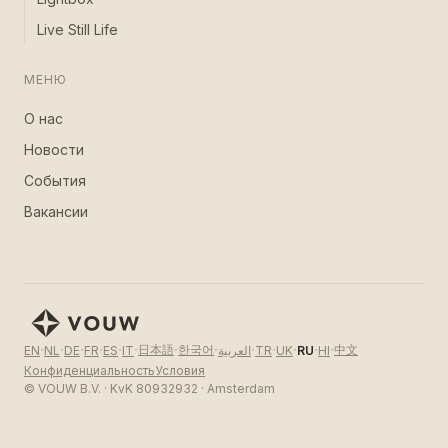
Live Still Life
МЕНЮ
О нас
Новости
События
Вакансии
·
·
·
·
·
·
·
·
·
·
·
·
·
日本語
한국어
中文
EN
NL
DE
FR
ES
IT
العربية
TR
UK
RU
HI
Конфиденциальность
Условия
© VOUW B.V. · KvK 80932932 · Amsterdam