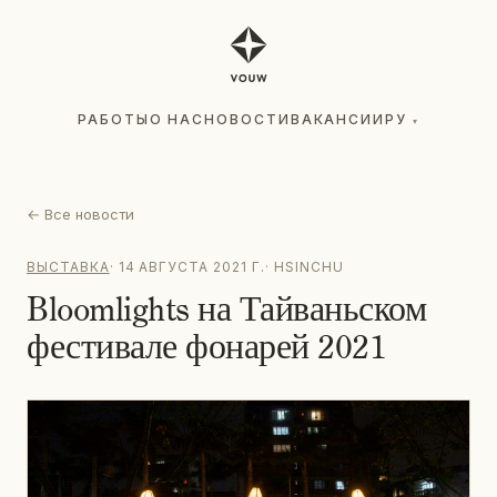
РАБОТЫ
О НАС
НОВОСТИ
ВАКАНСИИ
РУ
▾
РАБОТЫ
О НАС
НОВОСТИ
ВАКАНСИИ
РУ
▾
←
Все новости
ВЫСТАВКА
·
14 АВГУСТА 2021 Г.
·
HSINCHU
Bloomlights на Тайваньском
фестивале фонарей 2021