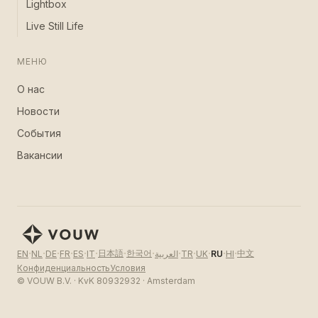
Lightbox
Live Still Life
МЕНЮ
О нас
Новости
События
Вакансии
·
·
·
·
·
·
·
·
·
·
·
·
·
日本語
한국어
中文
EN
NL
DE
FR
ES
IT
العربية
TR
UK
RU
HI
Конфиденциальность
Условия
© VOUW B.V. · KvK 80932932 · Amsterdam