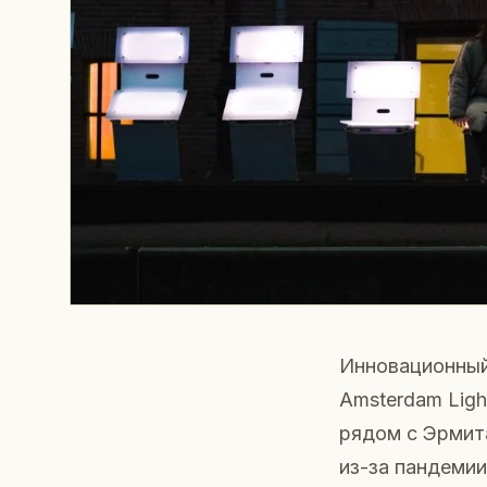
Инновационны
Amsterdam Ligh
рядом с Эрмита
из-за пандеми