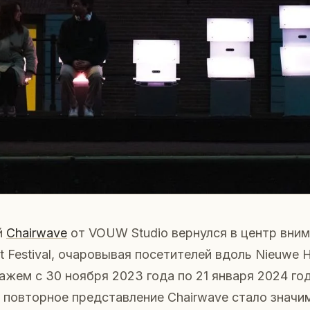
й
Chairwave
от VOUW Studio вернулся в центр вним
t Festival, очаровывая посетителей вдоль Nieuwe H
жем с 30 ноября 2023 года по 21 января 2024 го
и повторное представление Chairwave стало знач