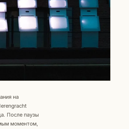
ания на
erengracht
да. После паузы
имым моментом,