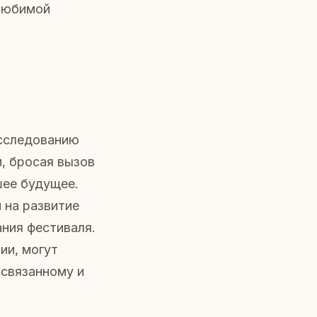
 любимой
исследованию
, бросая вызов
шее будущее.
 на развитие
ания фестиваля.
ии, могут
 связанному и