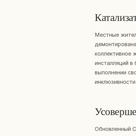
Катализат
Местные жител
демонтирована,
коллективное 
инсталляций в 
выполнении св
инклюзивности 
Усоверше
Обновленный Ch