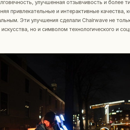
говечность, улучшенная отзывчивость и более ти
аняя привлекательные и интерактивные качества, 
альным. Эти улучшения сделали Chairwave не толь
искусства, но и символом технологического и со