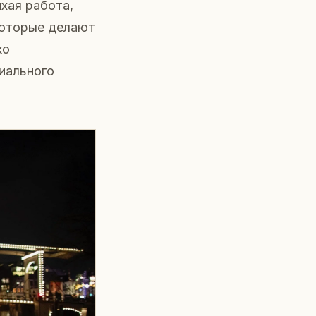
хая работа,
которые делают
ко
циального