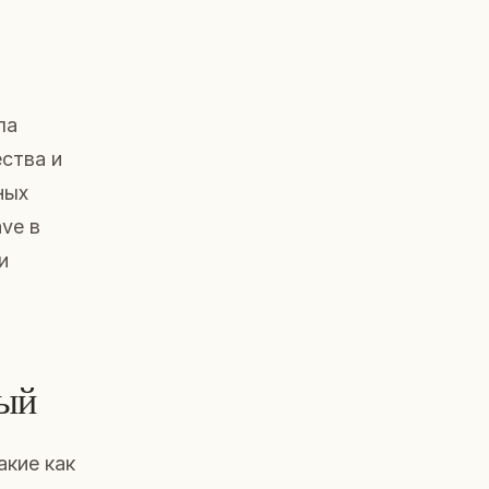
ла
ства и
ных
ve в
и
ный
акие как