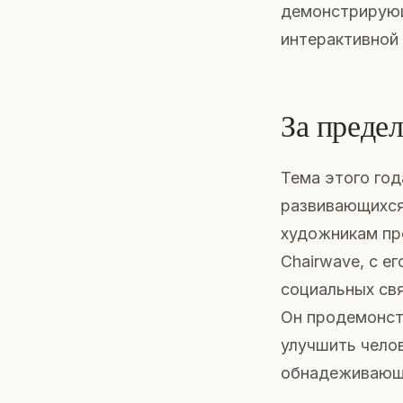
демонстрирующ
интерактивной 
За преде
Тема этого год
развивающихся
художникам пр
Chairwave, с е
социальных свя
Он продемонстр
улучшить чело
обнадеживающ