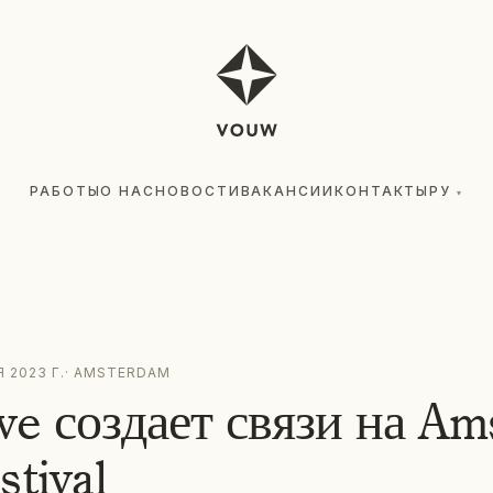
РАБОТЫ
О НАС
НОВОСТИ
ВАКАНСИИ
КОНТАКТЫ
РУ
▾
 2023 Г.
·
AMSTERDAM
ve создает связи на A
stival