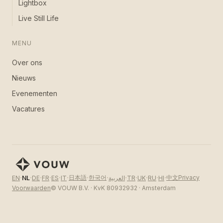
Lightbox
Live Still Life
MENU
Over ons
Nieuws
Evenementen
Vacatures
·
·
·
·
·
·
·
·
·
·
·
·
·
日本語
한국어
中文
Privacy
EN
NL
DE
FR
ES
IT
العربية
TR
UK
RU
HI
Voorwaarden
© VOUW B.V. · KvK 80932932 · Amsterdam