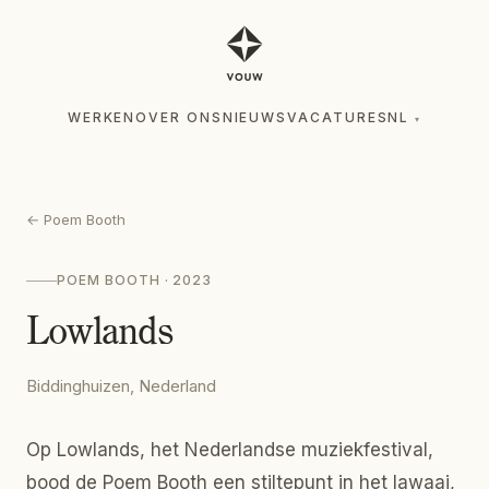
WERKEN
OVER ONS
NIEUWS
VACATURES
NL
▾
WERKEN
OVER ONS
NIEUWS
VACATURES
NL
▾
←
Poem Booth
POEM BOOTH
· 2023
Lowlands
Biddinghuizen, Nederland
Op Lowlands, het Nederlandse muziekfestival,
bood de Poem Booth een stiltepunt in het lawaai,