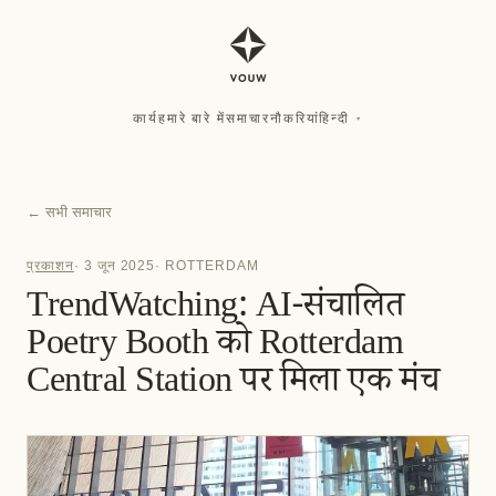
कार्य
हमारे बारे में
समाचार
नौकरियां
हिन्दी
▾
कार्य
हमारे बारे में
समाचार
नौकरियां
हिन्दी
▾
←
सभी समाचार
प्रकाशन
·
3 जून 2025
·
ROTTERDAM
TrendWatching: AI-संचालित
Poetry Booth को Rotterdam
Central Station पर मिला एक मंच