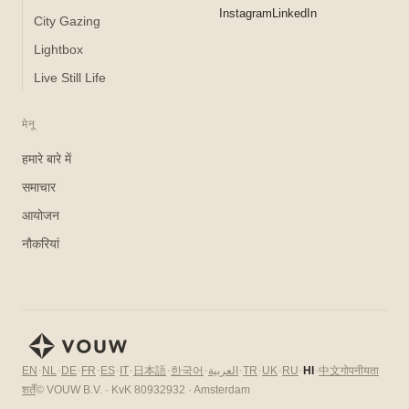
Instagram
LinkedIn
City Gazing
Lightbox
Live Still Life
मेनू
हमारे बारे में
समाचार
आयोजन
नौकरियां
·
·
·
·
·
·
·
·
·
·
·
·
·
日本語
한국어
中文
EN
NL
DE
FR
ES
IT
العربية
TR
UK
RU
HI
गोपनीयता
शर्तें
© VOUW B.V. · KvK 80932932 · Amsterdam