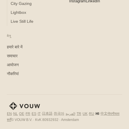
Instagram
LinkedIn
City Gazing
Lightbox
Live Still Life
मेनू
हमारे बारे में
समाचार
आयोजन
नौकरियां
·
·
·
·
·
·
·
·
·
·
·
·
·
日本語
한국어
中文
EN
NL
DE
FR
ES
IT
العربية
TR
UK
RU
HI
गोपनीयता
शर्तें
© VOUW B.V. · KvK 80932932 · Amsterdam