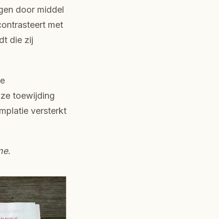
gen door middel
contrasteert met
t die zij
ve
nze toewijding
mplatie versterkt
ne.