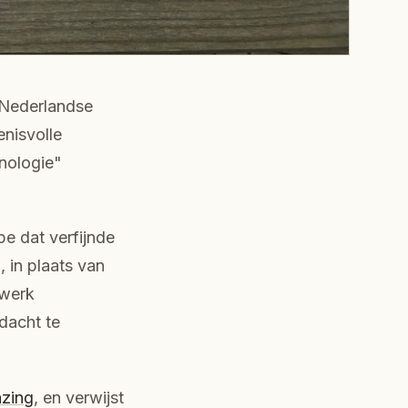
t Nederlandse
nisvolle
hnologie"
pe dat verfijnde
 in plaats van
 werk
dacht te
azing
, en verwijst