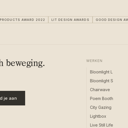
IPRODUCTS AWARD 2022
LIT DESIGN AWARDS
GOOD DESIGN A
ch beweging.
WERKEN
Bloomlight L
Bloomlight S
Chairwave
d je aan
Poem Booth
City Gazing
Lightbox
Live Still Life