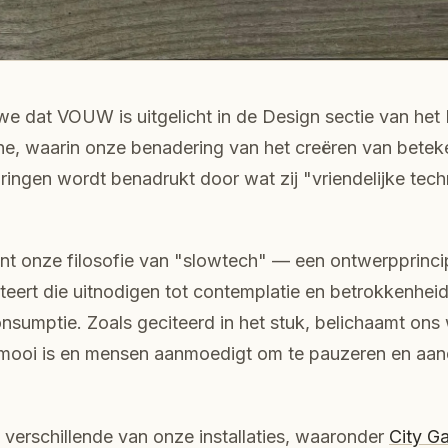
we dat VOUW is uitgelicht in de Design sectie van he
ne, waarin onze benadering van het creëren van beteke
aringen wordt benadrukt door wat zij "vriendelijke tec
ent onze filosofie van "slowtech" — een ontwerpprinci
teert die uitnodigen tot contemplatie en betrokkenheid,
consumptie. Zoals geciteerd in het stuk, belichaamt ons
 mooi is en mensen aanmoedigt om te pauzeren en aan
 verschillende van onze installaties, waaronder
City G