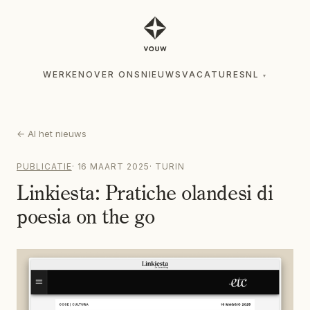
WERKEN
OVER ONS
NIEUWS
VACATURES
NL
▾
WERKEN
OVER ONS
NIEUWS
VACATURES
NL
▾
←
Al het nieuws
PUBLICATIE
·
16 MAART 2025
·
TURIN
Linkiesta: Pratiche olandesi di
poesia on the go