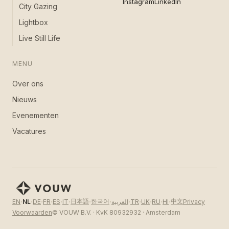
Instagram
LinkedIn
City Gazing
Lightbox
Live Still Life
MENU
Over ons
Nieuws
Evenementen
Vacatures
·
·
·
·
·
·
·
·
·
·
·
·
·
日本語
한국어
中文
Privacy
EN
NL
DE
FR
ES
IT
العربية
TR
UK
RU
HI
Voorwaarden
© VOUW B.V. · KvK 80932932 · Amsterdam