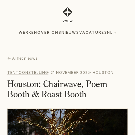
WERKEN
OVER ONS
NIEUWS
VACATURES
NL
▾
WERKEN
OVER ONS
NIEUWS
VACATURES
NL
▾
←
Al het nieuws
TENTOONSTELLING
·
21 NOVEMBER 2025
·
HOUSTON
Houston: Chairwave, Poem
Booth & Roast Booth