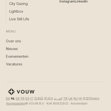
Instagram
LinkedIn
City Gazing
Lightbox
Live Still Life
MENU
Over ons
Nieuws
Evenementen
Vacatures
·
·
·
·
·
·
·
·
·
·
·
·
·
日本語
한국어
中文
Privacy
EN
NL
DE
FR
ES
IT
العربية
TR
UK
RU
HI
Voorwaarden
© VOUW B.V. · KvK 80932932 · Amsterdam