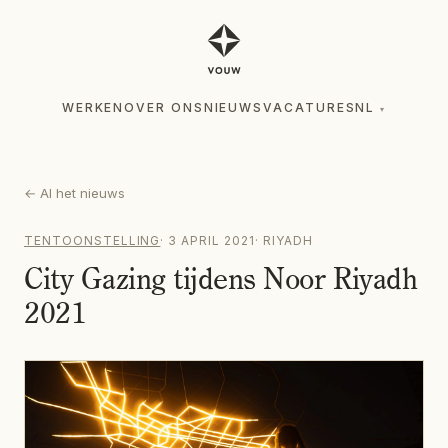
WERKEN
OVER ONS
NIEUWS
VACATURES
NL
▾
WERKEN
OVER ONS
NIEUWS
VACATURES
NL
▾
←
Al het nieuws
TENTOONSTELLING
·
3 APRIL 2021
·
RIYADH
City Gazing tijdens Noor Riyadh
2021