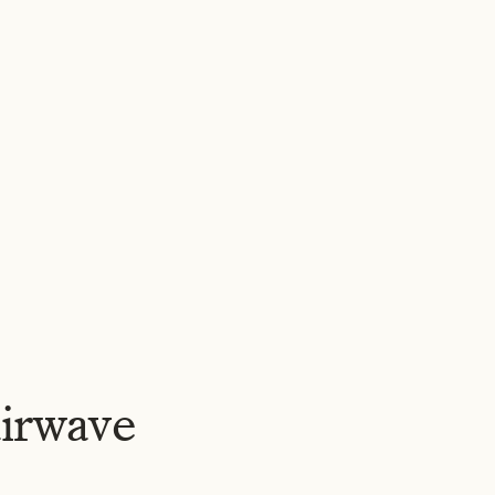
WERKEN
OVER ONS
NIEUWS
VACATURES
CONTACT
NL
▾
irwave