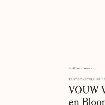
←
Al het nieuws
TENTOONSTELLING
·
1
VOUW Ve
en Bloo