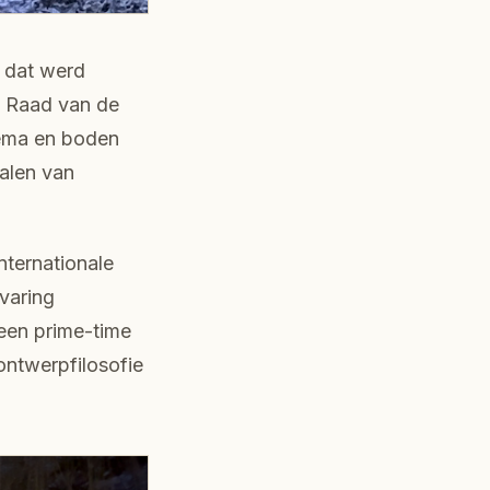
 dat werd
e Raad van de
hema en boden
alen van
internationale
varing
een prime-time
ontwerpfilosofie