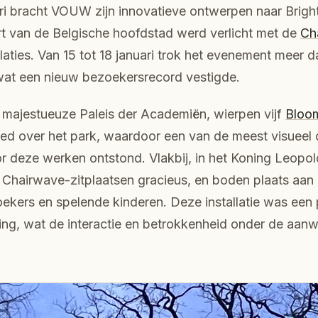
ri bracht VOUW zijn innovatieve ontwerpen naar Brigh
t van de Belgische hoofdstad werd verlicht met de
Ch
llaties. Van 15 tot 18 januari trok het evenement meer
at een nieuw bezoekersrecord vestigde.
 majestueuze Paleis der Academiën, wierpen vijf
Bloom
ed over het park, waardoor een van de meest visueel 
or deze werken ontstond. Vlakbij, in het Koning Leopo
1 Chairwave-zitplaatsen gracieus, en boden plaats aan
kers en spelende kinderen. Deze installatie was een 
ing, wat de interactie en betrokkenheid onder de aan