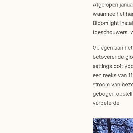
Afgelopen janua
waarmee het har
Bloomlight insta
toeschouwers, w
Gelegen aan het
betoverende glo
settings ooit vo
een reeks van 1
stroom van bezoe
gebogen opstell
verbeterde.