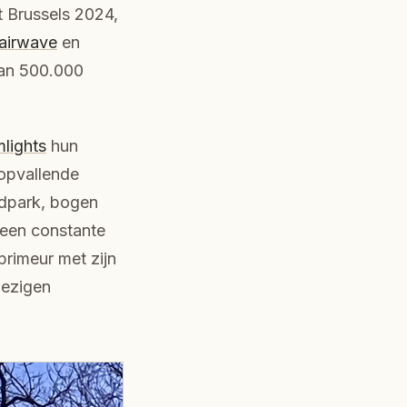
t Brussels 2024,
airwave
en
 dan 500.000
lights
hun
opvallende
ldpark, bogen
 een constante
primeur met zijn
wezigen