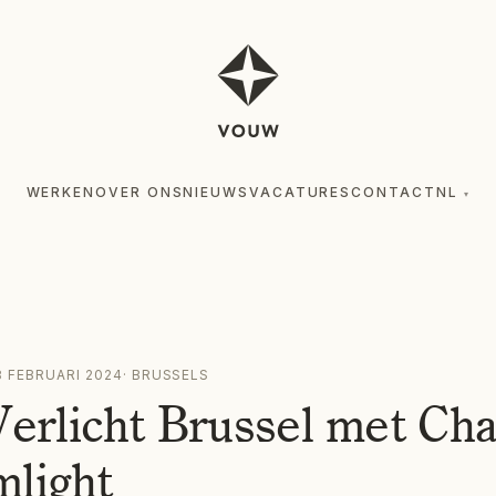
WERKEN
OVER ONS
NIEUWS
VACATURES
CONTACT
NL
▾
8 FEBRUARI 2024
·
BRUSSELS
rlicht Brussel met Cha
mlight